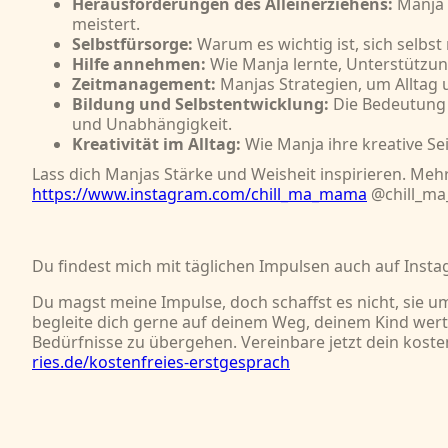
Herausforderungen des Alleinerziehens:
Manja t
meistert.
Selbstfürsorge:
Warum es wichtig ist, sich selbst
Hilfe annehmen:
Wie Manja lernte, Unterstütz
Zeitmanagement:
Manjas Strategien, um Alltag
Bildung und Selbstentwicklung:
Die Bedeutung 
und Unabhängigkeit.
Kreativität im Alltag:
Wie Manja ihre kreative Seit
Lass dich Manjas Stärke und Weisheit inspirieren. Mehr
https://www.instagram.com/chill_ma_mama
@chill_m
Du findest mich mit täglichen Impulsen auch auf Inst
Du magst meine Impulse, doch schaffst es nicht, sie umz
begleite dich gerne auf deinem Weg, deinem Kind wer
Bedürfnisse zu übergehen. Vereinbare jetzt dein kos
ries.de/kostenfreies-erstgesprach