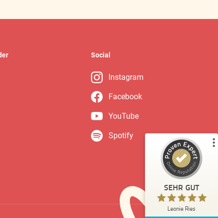
der
Social
Kundenbewertungen und Erfahrungen zu
Leonie Ries
Instagram
%
100
SEHR GUT
Facebook
Empfehlungen auf
ProvenExpert.com
5,00
/
4,97
YouTube
Spotify
20
Bewertungen auf ProvenExpert.com
Blick aufs ProvenExpert-Profil werfen
SEHR GUT
Anonym
5,00
Leonie Ries
Meine Zusammenarbeit mit Leonie fand im