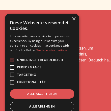
×
Diese Webseite verwendet
Cookies.
Leonie
Ries
This website uses cookies to improve user
experience. By using our website you
consent to all cookies in accordance with
Auch Du kannst diese Liebe im Alltag nutzen, um
our Cookie Policy.
Weitere Informationen
herausfordernde Situationen mit Verständnis,
Wertschätzung und innerem Frieden zu lösen. Dadurch has
UNBEDINGT ERFORDERLICH
Du eine lebenslange, liebevolle Beziehung zu Deinem Kind.
PERFORMANCE
TARGETING
Kostenloses Erstgespräch
FUNKTIONALITÄT
ALLE AKZEPTIEREN
ALLE ABLEHNEN