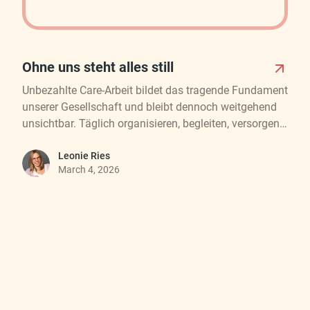
Ohne uns steht alles still
Unbezahlte Care-Arbeit bildet das tragende Fundament
unserer Gesellschaft und bleibt dennoch weitgehend
unsichtbar. Täglich organisieren, begleiten, versorgen
und tragen vor allem Frauen Familienstrukturen,
ermöglichen Erwerbsarbeit und sichern damit indirekt
Leonie Ries
March 4, 2026
wirtschaftlichen Wohlstand. Gleichzeitig sind sie
überdurchschnittlich von Erschöpfung, finanzieller
Abhängigkeit und Altersarmut betroffen. Dieser
Beitrag beleuchtet die historischen, gesellschaftlichen
und strukturellen Hintergründe dieser
Ungleichverteilung, zeigt die Auswirkungen auf
Elternschaft, Partnerschaft und Gesundheit auf und
macht deutlich, warum Selbstfürsorge nicht privat,
sondern politisch ist. Im Kontext des Internationalen