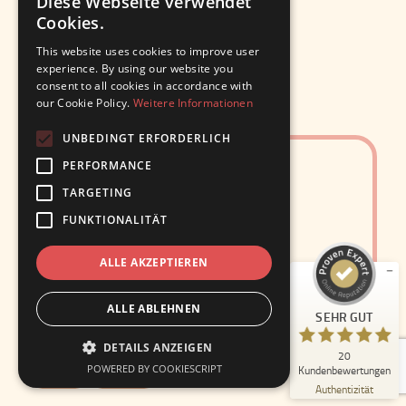
Diese Webseite verwendet
Cookies.
This website uses cookies to improve user
experience. By using our website you
consent to all cookies in accordance with
our Cookie Policy.
Weitere Informationen
UNBEDINGT ERFORDERLICH
Kundenbewertungen und Erfahrungen zu
PERFORMANCE
Leonie Ries
TARGETING
SEHR GUT
%
100
FUNKTIONALITÄT
Empfehlungen auf
ProvenExpert.com
5,00
/
4,97
ALLE AKZEPTIEREN
20
ALLE ABLEHNEN
SEHR GUT
Bewertungen auf ProvenExpert.com
DETAILS ANZEIGEN
20
Blick aufs ProvenExpert-Profil werfen
POWERED BY COOKIESCRIPT
Kundenbewertungen
Alltag
Bildung
29.05.2026
Authentizität