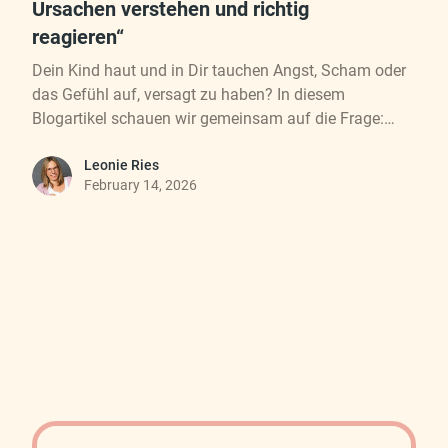
Ursachen verstehen und richtig
reagieren“
Dein Kind haut und in Dir tauchen Angst, Scham oder
das Gefühl auf, versagt zu haben? In diesem
Blogartikel schauen wir gemeinsam auf die Frage:
Was tun, wenn mein Kind haut? Du erfährst, warum
Kinder nicht schlagen, weil sie „ungezogen“ sind oder
Leonie Ries
February 14, 2026
etwas falsch machen wollen, sondern weil sie
emotional überfordert sind und in diesem Moment
keinen anderen Handlungsspielraum haben. Wir
sprechen darüber, warum Strafen, Konsequenzen oder
Belohnungssysteme das Verhalten zwar kurzfristig
unterdrücken können, aber die Gefühle darunter
unberührt lassen – und warum genau das langfristig
problematisch ist.