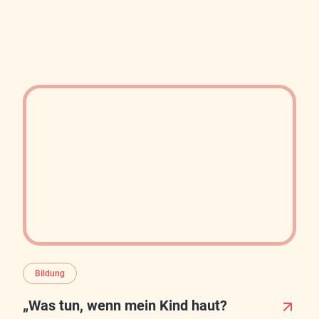
Frauentags lädt er dazu ein, Care-Arbeit bewusst
sichtbar zu machen und Verantwortung neu zu
denken.
Bildung
„Was tun, wenn mein Kind haut?