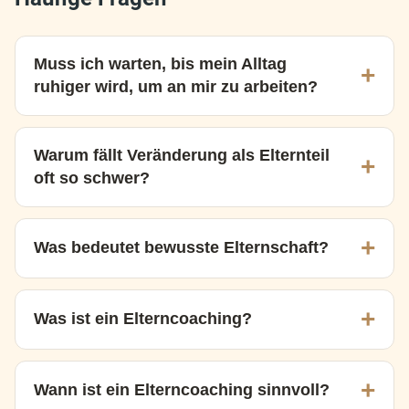
Muss ich warten, bis mein Alltag
ruhiger wird, um an mir zu arbeiten?
Nein. Viele Eltern glauben, dass erst die äußeren
Umstände besser werden müssen. Tatsächlich beginnen
Warum fällt Veränderung als Elternteil
die größten Veränderungen oft mitten im Familienalltag,
oft so schwer?
wenn wir uns entscheiden, uns selbst und unsere
Reaktionen bewusster wahrzunehmen.
Veränderung bedeutet, vertraute Muster zu verlassen.
Unser Gehirn bevorzugt Sicherheit und Gewohnheit, selbst
Was bedeutet bewusste Elternschaft?
wenn wir mit der aktuellen Situation nicht wirklich zufrieden
sind. Deshalb schieben viele Eltern notwendige
Bewusste Elternschaft bedeutet, nicht nur das Verhalten
Veränderungen immer wieder auf.
des Kindes zu betrachten, sondern auch die eigenen
Was ist ein Elterncoaching?
Gefühle, Muster und Reaktionen. Sie verbindet
Selbstreflexion, Beziehung und Verantwortung miteinander.
Ein Elterncoaching unterstützt Dich dabei, die Dynamiken
in Deinem Familienalltag besser zu verstehen und neue
Wann ist ein Elterncoaching sinnvoll?
Wege im Umgang mit Dir selbst und Deinem Kind zu