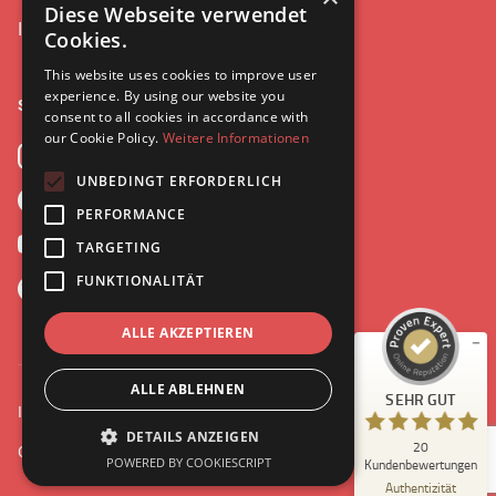
Diese Webseite verwendet
Interviews
Cookies.
This website uses cookies to improve user
experience. By using our website you
Social
consent to all cookies in accordance with
our Cookie Policy.
Weitere Informationen
Instagram
UNBEDINGT ERFORDERLICH
Facebook
Kundenbewertungen und Erfahrungen zu
PERFORMANCE
Leonie Ries
YouTube
TARGETING
SEHR GUT
%
100
FUNKTIONALITÄT
Spotify
Empfehlungen auf
ProvenExpert.com
5,00
/
4,97
ALLE AKZEPTIEREN
20
ALLE ABLEHNEN
SEHR GUT
Bewertungen auf ProvenExpert.com
Impressum
Datenschutz
DETAILS ANZEIGEN
20
Copyright 2024 by Leonie Ries. Design & Entwicklung
©r2studio
Blick aufs ProvenExpert-Profil werfen
POWERED BY COOKIESCRIPT
Kundenbewertungen
29.05.2026
Authentizität