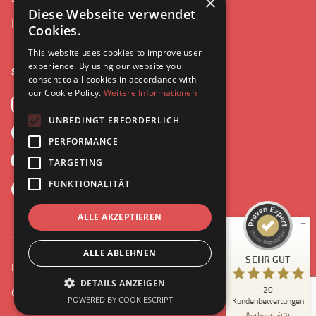
×
Diese Webseite verwendet
Interviews
Cookies.
This website uses cookies to improve user
experience. By using our website you
Social
consent to all cookies in accordance with
our Cookie Policy.
Weitere Informationen
Instagram
UNBEDINGT ERFORDERLICH
Facebook
Kundenbewertungen und Erfahrungen zu
PERFORMANCE
Leonie Ries
YouTube
TARGETING
SEHR GUT
%
100
FUNKTIONALITÄT
Spotify
Empfehlungen auf
ProvenExpert.com
5,00
/
4,97
ALLE AKZEPTIEREN
20
ALLE ABLEHNEN
SEHR GUT
Bewertungen auf ProvenExpert.com
Impressum
Datenschutz
DETAILS ANZEIGEN
20
Copyright 2024 by Leonie Ries. Design & Entwicklung
©r2studio
Blick aufs ProvenExpert-Profil werfen
POWERED BY COOKIESCRIPT
Kundenbewertungen
29.05.2026
Authentizität