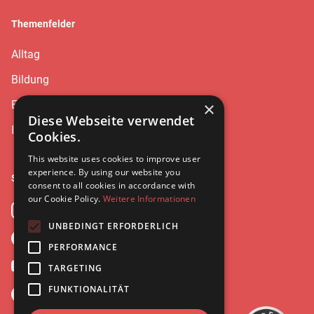
Themenfelder
Alltag
Bildung
Erziehung
×
Diese Webseite verwendet
Interviews
Cookies.
This website uses cookies to improve user
experience. By using our website you
Social
consent to all cookies in accordance with
our Cookie Policy.
Weitere Informationen
Instagram
UNBEDINGT ERFORDERLICH
Facebook
Kundenbewertungen und Erfahrungen zu
PERFORMANCE
Leonie Ries
YouTube
TARGETING
SEHR GUT
%
100
FUNKTIONALITÄT
Spotify
Empfehlungen auf