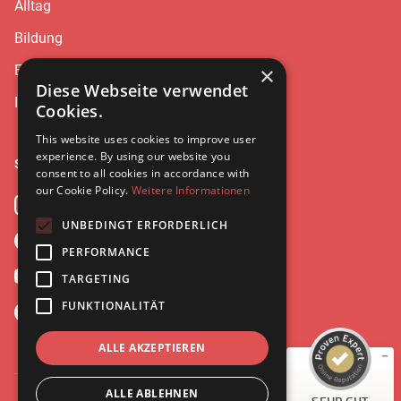
Alltag
Bildung
Erziehung
×
Diese Webseite verwendet
Interviews
Cookies.
This website uses cookies to improve user
experience. By using our website you
Social
consent to all cookies in accordance with
our Cookie Policy.
Weitere Informationen
Instagram
UNBEDINGT ERFORDERLICH
Facebook
Kundenbewertungen und Erfahrungen zu
PERFORMANCE
Leonie Ries
YouTube
TARGETING
SEHR GUT
%
100
FUNKTIONALITÄT
Spotify
Empfehlungen auf
ProvenExpert.com
5,00
/
4,97
ALLE AKZEPTIEREN
20
ALLE ABLEHNEN