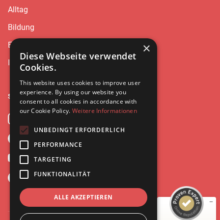
Alltag
Bildung
Erziehung
×
Diese Webseite verwendet
Interviews
Cookies.
This website uses cookies to improve user
experience. By using our website you
Social
consent to all cookies in accordance with
our Cookie Policy.
Weitere Informationen
Instagram
UNBEDINGT ERFORDERLICH
Facebook
Kundenbewertungen und Erfahrungen zu
PERFORMANCE
Leonie Ries
YouTube
TARGETING
SEHR GUT
%
100
FUNKTIONALITÄT
Spotify
Empfehlungen auf
ProvenExpert.com
5,00
/
4,97
ALLE AKZEPTIEREN
20